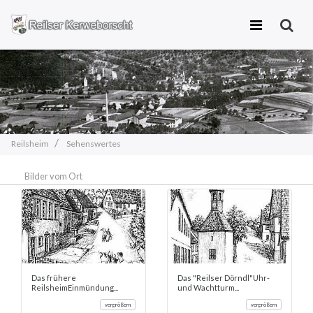
Zum
Inhalt
springen
Reilsheim
Sehenswertes
Bilder vom Ort
Das frühere
Das "Reilser Dörndl"Uhr-
ReilsheimEinmündung...
und Wachtturm...
vergrößern
vergrößern