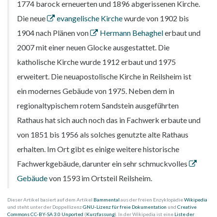
1774 barock erneuerten und 1896 abgerissenen Kirche.
Die neue
evangelische Kirche
wurde von 1902 bis
1904 nach Plänen von
Hermann Behaghel
erbaut und
2007 mit einer neuen Glocke ausgestattet. Die
katholische Kirche wurde 1912 erbaut und 1975
erweitert. Die neuapostolische Kirche in Reilsheim ist
ein modernes Gebäude von 1975. Neben dem in
regionaltypischem rotem Sandstein ausgeführten
Rathaus hat sich auch noch das in Fachwerk erbaute und
von 1851 bis 1956 als solches genutzte alte Rathaus
erhalten. Im Ort gibt es einige weitere historische
Fachwerkgebäude, darunter ein sehr schmuckvolles
Gebäude
von 1593 im Ortsteil Reilsheim.
Dieser Artikel basiert auf dem Artikel
Bammental
aus der freien Enzyklopädie
Wikipedia
und steht unter der Doppellizenz
GNU-Lizenz für freie Dokumentation
und
Creative
Commons CC-BY-SA 3.0 Unported
(
Kurzfassung
). In der Wikipedia ist eine
Liste der