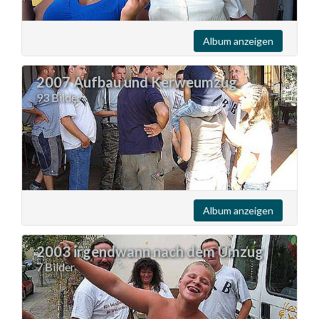
Album anzeigen
2007 Aufbau und Kerweumzug
93 Bilder
Album anzeigen
2003 irgendwann nach dem Umzug
7 Bilder