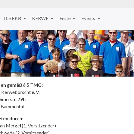
Die RKB
KERWE
Feste
Events
en gemäß § 5 TMG:
r Kerweborscht e. V.
eimerstr. 29b
 Bammental
eten durch:
ian Mergel (1. Vorsitzender)
chweda (2. Vorsitzender)