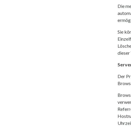
Die me
automa
ermögl
Sie kö
Einzel
Lösche
dieser
Serve
Der Pr
Browse
Brows
verwe
Referr
Hostna
Uhrzei