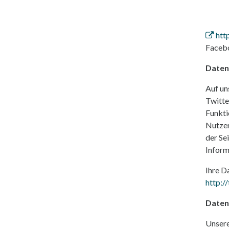
htt
Facebo
Daten
Auf un
Twitte
Funkti
Nutzer
der Se
Inform
Ihre D
http:/
Daten
Unsere