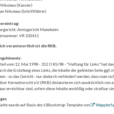
 Nikolaus (Kassier)
ian Nikolaus (Schriftführer)
ereintrag:
ergericht: Amtsgericht Mannheim
ternummer: VR 332411
lich verantwortlich ist die RKB.
ngshinweis:
teil vom 12. Mai 1998 - 312 O 85/98 - "Haftung für Links" hat da
ch die Erstellung eines Links, die Inhalte der gelinkten Seite ggf. 
ann - so das Gericht - nur dadurch verhindert werden, dass man sich
ilser Kerweborscht e.V. (RKB) distanzieren sich ausdrücklich von al
aus erreichbar sind, sofern diese Inhalte anstößig oder strafbar sin
iges
Seite wurde auf Basis des t3Bootstrap Template von
WapplerS