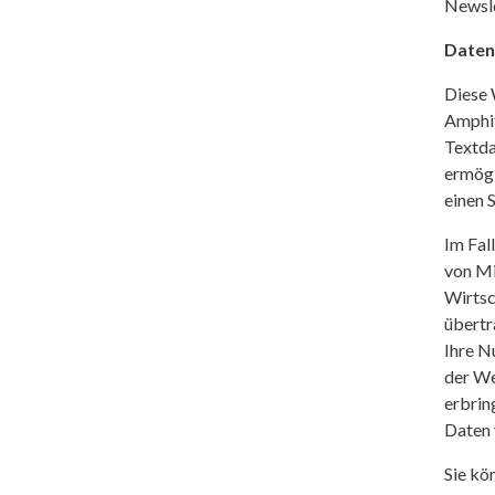
Newsle
Daten
Diese 
Amphit
Textda
ermögl
einen 
Im Fal
von Mi
Wirtsc
übertr
Ihre N
der We
erbrin
Daten
Sie kö