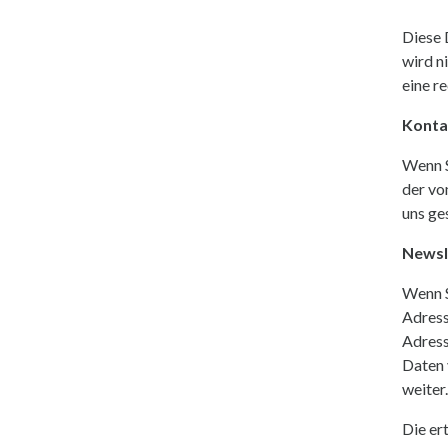
Diese 
wird n
eine r
Konta
Wenn S
der vo
uns ge
Newsl
Wenn S
Adress
Adress
Daten 
weiter.
Die er