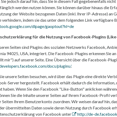
 Sie jedoch darauf hin, dass Sie in diesem Fall gegebenenfalls nic
fänglich werden nutzen können. Sie können darüber hinaus die Erf
utzung der Website bezogenen Daten (inkl. Ihrer IP-Adresse) an G
 verhindern, indem sie das unter dem folgenden Link verfügbare B
/tools.google.com/dlpage/gaoptout?hl=de
schutzerklärung für die Nutzung von Facebook-Plugins (Like
seren Seiten sind Plugins des sozialen Netzwerks Facebook, Anbi
rnia 94025, USA, integriert. Die Facebook-Plugins erkennen Sie
llt mir") auf unserer Seite. Eine Übersicht über die Facebook-Plugin
/developers.facebook.com/docs/plugins/
.
ie unsere Seiten besuchen, wird über das Plugin eine direkte Ve
ok-Server hergestellt. Facebook erhält dadurch die Information, d
t haben. Wenn Sie den Facebook "Like-Button" anklicken währen
können Sie die Inhalte unserer Seiten auf Ihrem Facebook-Profil 
r Seiten Ihrem Benutzerkonto zuordnen. Wir weisen darauf hin, das
 der übermittelten Daten sowie deren Nutzung durch Facebook erha
tenschutzerklärung von Facebook unter
http://de-de.faceboo