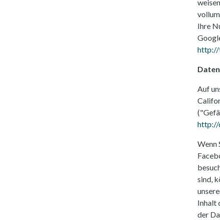
weisen
vollum
Ihre N
Google
http:/
Daten
Auf un
Califo
("Gefä
http:/
Wenn S
Facebo
besuch
sind, 
unsere
Inhalt
der Da