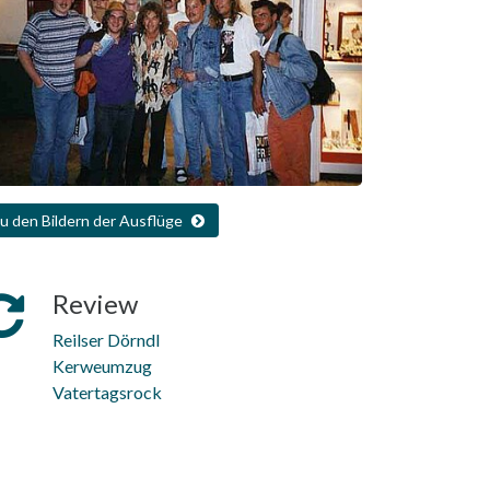
zu den Bildern der Ausflüge
Review
Reilser Dörndl
Kerweumzug
Vatertagsrock