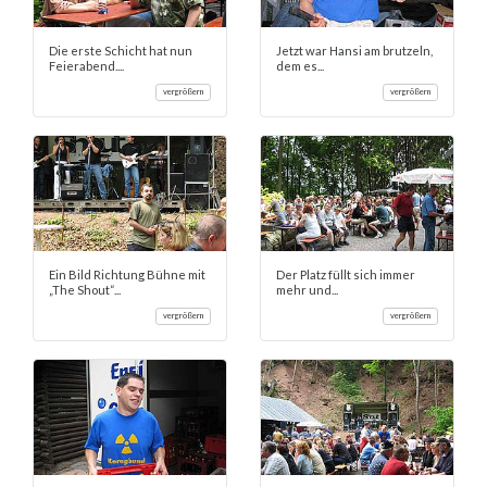
Die erste Schicht hat nun
Jetzt war Hansi am brutzeln,
Feierabend....
dem es...
vergrößern
vergrößern
Ein Bild Richtung Bühne mit
Der Platz füllt sich immer
„The Shout“...
mehr und...
vergrößern
vergrößern