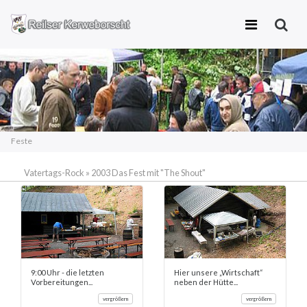
Zum
Inhalt
springen
Feste
Vatertags-Rock
»
2003 Das Fest mit "The Shout"
9:00 Uhr - die letzten
Hier unsere „Wirtschaft“
Vorbereitungen...
neben der Hütte...
vergrößern
vergrößern