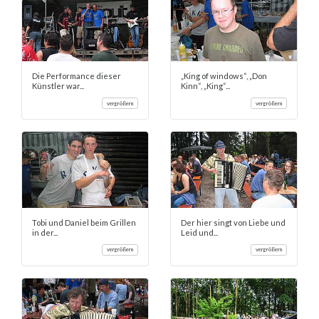
Die Performance dieser
„King of windows“, „Don
Künstler war...
Kinn“, „King“...
vergrößern
vergrößern
Tobi und Daniel beim Grillen
Der hier singt von Liebe und
in der...
Leid und...
vergrößern
vergrößern