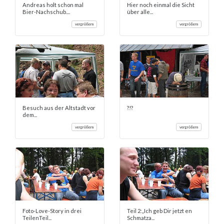
Andreas holt schon mal
Hier noch einmal die Sicht
Bier-Nachschub....
über alle...
vergrößern
vergrößern
Besuch aus der Altstadt vor
?!?
dem...
vergrößern
vergrößern
Foto-Love-Story in drei
Teil 2:„Ich geb Dir jetzt en
TeilenTeil...
Schmatza...