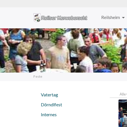
Reilsheim
Zum
Inhalt
springen
Feste
Vatertag
Alle
Dörndlfest
Internes