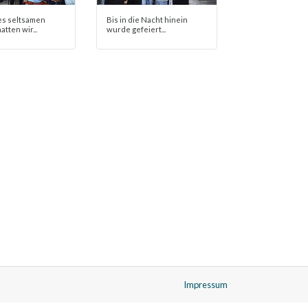
s seltsamen
Bis in die Nacht hinein
tten wir...
wurde gefeiert...
Impressum