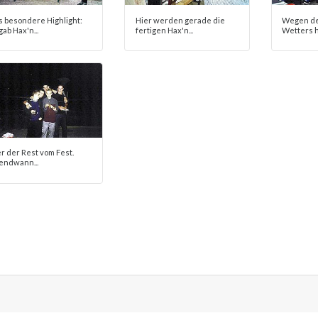
s besondere Highlight:
Hier werden gerade die
Wegen de
gab Hax'n...
fertigen Hax'n...
Wetters ha
er der Rest vom Fest.
gendwann...