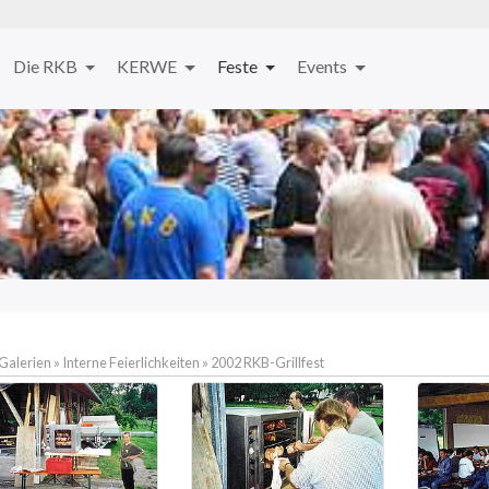
Die RKB
KERWE
Feste
Events
 Galerien
»
Interne Feierlichkeiten
»
2002 RKB-Grillfest