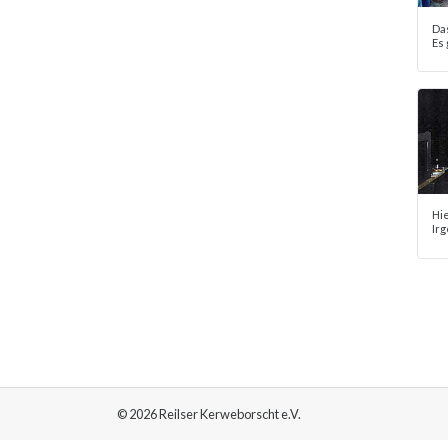
Da
Es 
Hi
Ir
© 2026 Reilser Kerweborscht e.V.