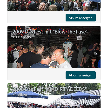
Album anzeigen
2009 Das Fest mit "Blow The Fuse"
100 Bilder
Album anzeigen
2008 Das Fest mit "DIRTY-DEEDS"
74 Bilder