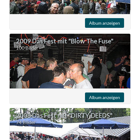
Album anzeigen
2009 Das Fest mit "Blow The Fuse"
100 Bilder
Album anzeigen
2008 Das Fest mit "DIRTY-DEEDS"
74 Bilder