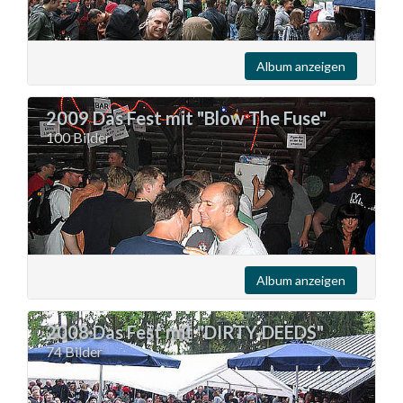
Album anzeigen
2009 Das Fest mit "Blow The Fuse"
100 Bilder
Album anzeigen
2008 Das Fest mit "DIRTY-DEEDS"
74 Bilder