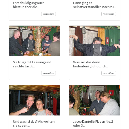
Entschuldigung auch
Dann ging es
hierfür, aber die...
selbstverständlich noch zu...
vergrößern
vergrößern
Sie trugs mit Fassung und
Was soll das denn
reichte Jacob...
bedeuten? „Juhuu, ich...
vergrößern
vergrößern
Und was ist das? Als wollten
Jacob Daniellé Flacon No. 2
sie sagen:...
oder 3....