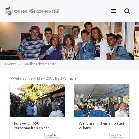
Zum
Inhalt
springen
Events
Weihnachtsmärkte
Weihnachtmärkte
»
2003 Bad Wimpfen
Kurz vor 14:00 Uhr
Wir fuhren mit einem bis auf
versammelte sich der...
2 Plätze...
vergrößern
vergrößern