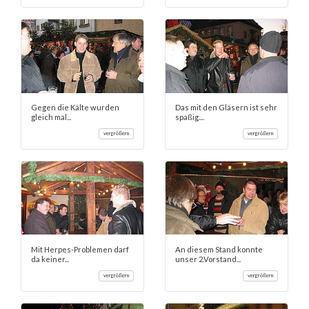
Gegen die Kälte wurden
Das mit den Gläsern ist sehr
gleich mal...
spaßig....
vergrößern
vergrößern
Mit Herpes-Problemen darf
An diesem Stand konnte
da keiner...
unser 2.Vorstand...
vergrößern
vergrößern