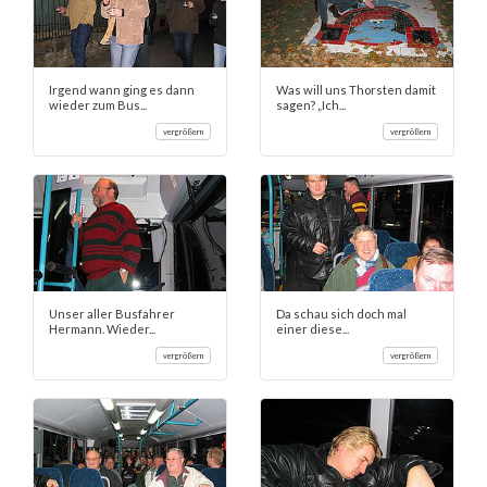
Irgend wann ging es dann
Was will uns Thorsten damit
wieder zum Bus...
sagen? „Ich...
vergrößern
vergrößern
Unser aller Busfahrer
Da schau sich doch mal
Hermann. Wieder...
einer diese...
vergrößern
vergrößern