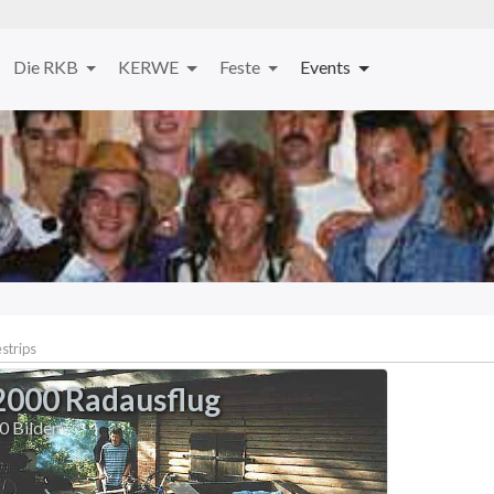
Die RKB
KERWE
Feste
Events
strips
2000 Radausflug
0 Bilder