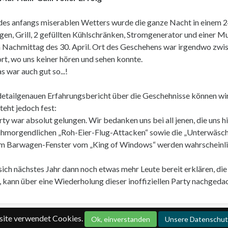
des anfangs miserablen Wetters wurde die ganze Nacht in einem 
en, Grill, 2 gefüllten Kühlschränken, Stromgenerator und einer Mu
 Nachmittag des 30. April. Ort des Geschehens war irgendwo zw
ort, wo uns keiner hören und sehen konnte.
s war auch gut so...!
detailgenauen Erfahrungsbericht über die Geschehnisse können wir
teht jedoch fest:
rty war absolut gelungen. Wir bedanken uns bei all jenen, die uns h
ühmorgendlichen „Roh-Eier-Flug-Attacken“ sowie die „Unterwäsc
m Barwagen-Fenster vom „King of Windows“ werden wahrscheinlic
ich nächstes Jahr dann noch etwas mehr Leute bereit erklären, di
n, kann über eine Wiederholung dieser inoffiziellen Party nachged
ite verwendet Cookies.
Ok, einverstanden
Unsere Datenschut