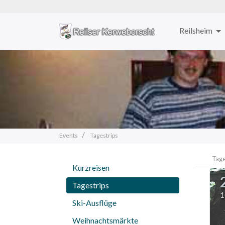
Reilsheim
Zum
Inhalt
springen
Events
Tagestrips
Tage
Kurzreisen
Tagestrips
1
Ski-Ausflüge
Weihnachtsmärkte