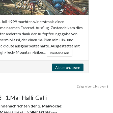
 Juli 1999 machten wir erstmals einen
meinsamen Fahrrad-Ausflug. Zustande kam dies
ter anderem dank der Aufopferungsgabe von
serm Massl, der einen 1a-Plan mit Hin- und
ckroute ausgearbeitet hatte. Ausgestattet mit
gh-Tech-Mountain-Bikes...
weiterlesen
Album anzeigen
Zeige Alben
1
bis
1
von
1
 - 1.Mai-Halli-Galli
ndenachrichten der 2. Maiwoche:
-Mai-Halli-Galli voller Erfolg ----