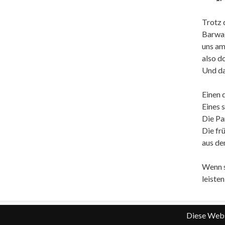
Trotz 
Barwag
uns am
also d
Und da
Einen 
Eines s
Die Pa
Die fr
aus de
Wenn s
leiste
Diese Webs
© 2026 Reilser Kerweborscht e.V.