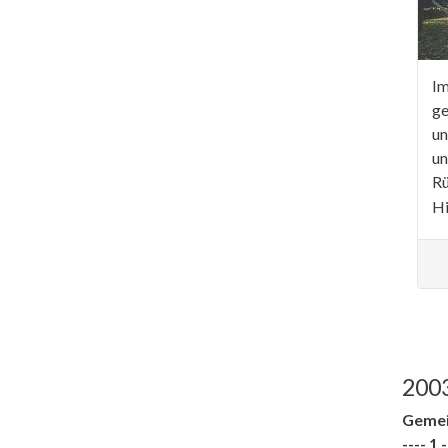
Im
ge
un
un
Rü
Hi
2003
Gemei
---- 1.