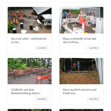
Kurz vor zehn – jetzt konnte
Klaus schmeißt schon mal
es los...
den Grill an...
vergrößern
vergrößern
10:30 Uhr auf dem
Man raucht frustriert und
Bammertsberg, 6 Euro...
trinkt aus...
vergrößern
vergrößern