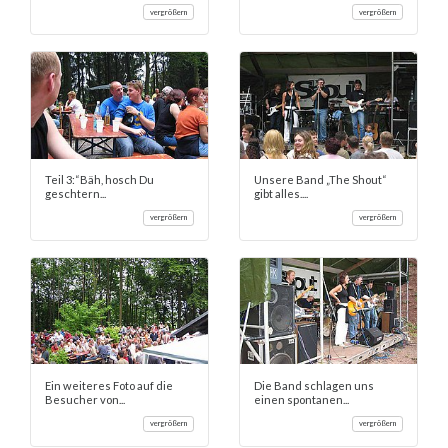
vergrößern
vergrößern
Teil 3:“Bäh, hosch Du
Unsere Band „The Shout“
geschtern...
gibt alles....
vergrößern
vergrößern
Ein weiteres Foto auf die
Die Band schlagen uns
Besucher von...
einen spontanen...
vergrößern
vergrößern