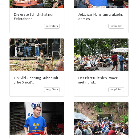
Die erste Schicht hat nun
Jetzt war Hansi am brutzeln,
Feierabend....
dem es...
vergrößern
vergrößern
Ein Bild Richtung Bühne mit
Der Platz füllt sich immer
„The Shout“...
mehr und...
vergrößern
vergrößern