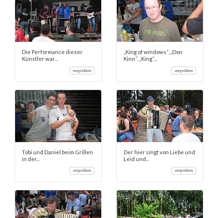
Die Performance dieser
„King of windows“, „Don
Künstler war...
Kinn“, „King“...
vergrößern
vergrößern
Tobi und Daniel beim Grillen
Der hier singt von Liebe und
in der...
Leid und...
vergrößern
vergrößern