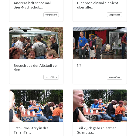
Andreas holt schon mal
Hier noch einmal die Sicht
Bier-Nachschub....
über alle...
vergrößern
vergrößern
Besuch aus der Altstadt vor
?!?
dem...
vergrößern
vergrößern
Foto-Love-Story in drei
Teil 2:„Ich geb Dir jetzt en
TeilenTeil...
Schmatza...