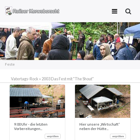
Zum
Inhalt
springen
Feste
Vatertags-Rock
»
2003 Das Fest mit "The Shout"
9:00 Uhr - die letzten
Hier unsere „Wirtschaft“
Vorbereitungen...
neben der Hütte...
vergrößern
vergrößern