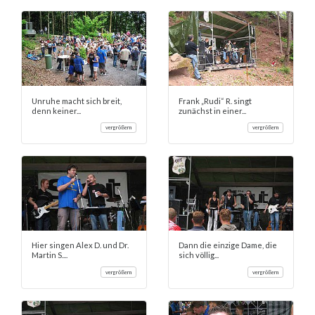
Unruhe macht sich breit,
Frank „Rudi“ R. singt
denn keiner...
zunächst in einer...
vergrößern
vergrößern
Hier singen Alex D. und Dr.
Dann die einzige Dame, die
Martin S....
sich völlig...
vergrößern
vergrößern