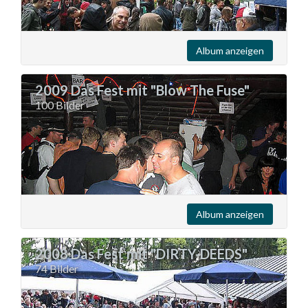
Album anzeigen
2009 Das Fest mit "Blow The Fuse"
100 Bilder
Album anzeigen
2008 Das Fest mit "DIRTY-DEEDS"
74 Bilder