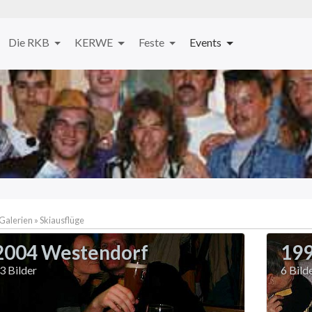
Die RKB
KERWE
Feste
Events
 Galerien
»
Skiausflüge
2004 Westendorf
199
3 Bilder
6 Bild