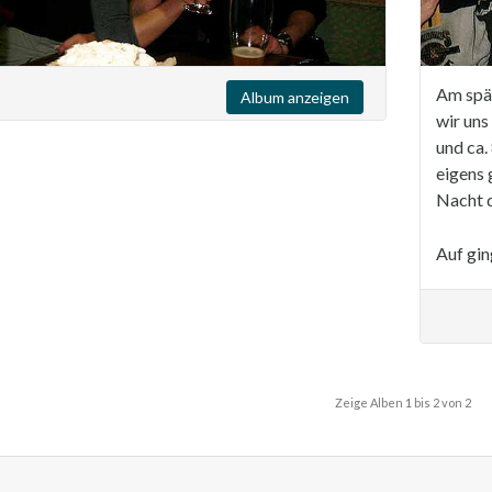
Am spä
Album anzeigen
wir uns
und ca.
eigens 
Nacht du
Auf gin
Zeige Alben
1
bis
2
von
2