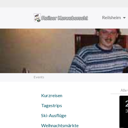
Reilsheim
Zum
Inhalt
springen
Events
Alle
Kurzreisen
Tagestrips
3
Ski-Ausflüge
Weihnachtsmärkte